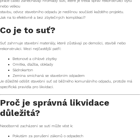
práce často zanechávají hromady suti, které je třeba správ rekonstrukci bytu
nebo velkou
stavbu, odvoz stavebního odpadu je nedílnou součástí každého projektu.
Jak na to efektivně a bez zbytečných komplikací?
Co je to suť?
Suť zahrnuje stavební materiály, které zůstávají po demolici, stavbě nebo
rekonstrukci. Mezi nejčastější patří:
Betonové a cihlové zbytky
Omítka, dlažba, obklady
Sádrokarton
Zemina smíchaná se stavebním odpadem
Je důležité odlišit stavební suť od běžného komunálního odpadu, protože má
specifická pravidla pro likvidaci.
Proč je správná likvidace
důležitá?
Neodborné zacházení se sutí může vést k:
Pokutám za porušení zákonů o odpadech