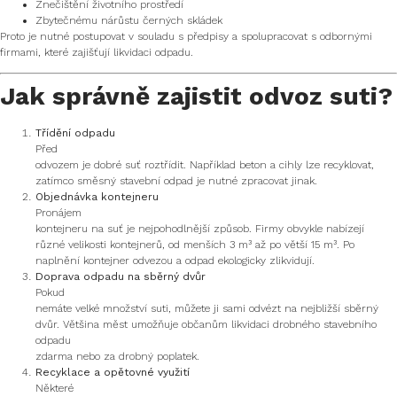
Znečištění životního prostředí
Zbytečnému nárůstu černých skládek
Proto je nutné postupovat v souladu s předpisy a spolupracovat s odbornými
firmami, které zajišťují likvidaci odpadu.
Jak správně zajistit odvoz suti?
Třídění odpadu
Před
odvozem je dobré suť roztřídit. Například beton a cihly lze recyklovat,
zatímco směsný stavební odpad je nutné zpracovat jinak.
Objednávka kontejneru
Pronájem
kontejneru na suť je nejpohodlnější způsob. Firmy obvykle nabízejí
různé velikosti kontejnerů, od menších 3 m³ až po větší 15 m³. Po
naplnění kontejner odvezou a odpad ekologicky zlikvidují.
Doprava odpadu na sběrný dvůr
Pokud
nemáte velké množství suti, můžete ji sami odvézt na nejbližší sběrný
dvůr. Většina měst umožňuje občanům likvidaci drobného stavebního
odpadu
zdarma nebo za drobný poplatek.
Recyklace a opětovné využití
Některé