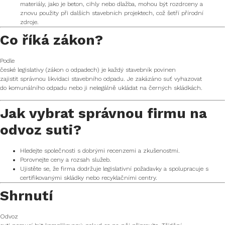
materiály, jako je beton, cihly nebo dlažba, mohou být rozdrceny a
znovu použity při dalších stavebních projektech, což šetří přírodní
zdroje.
Co říká zákon?
Podle
české legislativy (zákon o odpadech) je každý stavebník povinen
zajistit správnou likvidaci stavebního odpadu. Je zakázáno suť vyhazovat
do komunálního odpadu nebo ji nelegálně ukládat na černých skládkách.
Jak vybrat správnou firmu na
odvoz suti?
Hledejte společnosti s dobrými recenzemi a zkušenostmi.
Porovnejte ceny a rozsah služeb.
Ujistěte se, že firma dodržuje legislativní požadavky a spolupracuje s
certifikovanými skládky nebo recyklačními centry.
Shrnutí
Odvoz