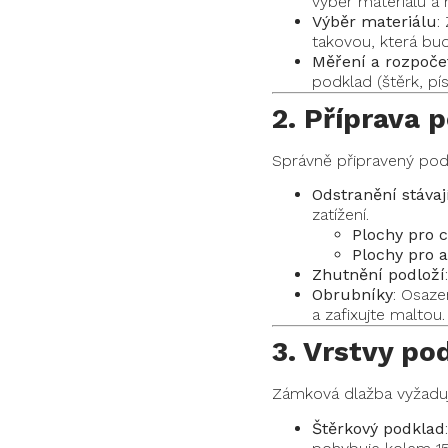
výběr materiálu a 
Výběr materiálu
:
takovou, která bud
Měření a rozpoče
podklad (štěrk, pí
2. Příprava 
Správně připravený podk
Odstranění stávají
zatížení.
Plochy pro 
Plochy pro 
Zhutnění podloží
Obrubníky
: Osaze
a zafixujte maltou.
3. Vrstvy po
Zámková dlažba vyžaduj
Štěrkový podklad