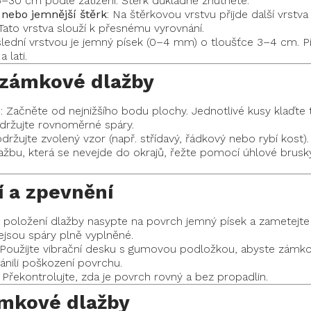
–30 cm podle zatížení. Štěrk důkladně zhutněte.
nebo jemnější štěrk
: Na štěrkovou vrstvu přijde další vrst
ato vrstva slouží k přesnému vyrovnání.
slední vrstvou je jemný písek (0–4 mm) o tloušťce 3–4 cm. P
 lati.
 zámkové dlažby
c
: Začněte od nejnižšího bodu plochy. Jednotlivé kusy klaďte 
Udržujte rovnoměrné spáry.
održujte zvolený vzor (např. střídavý, řádkový nebo rybí kost).
lažbu, která se nevejde do okrajů, řežte pomocí úhlové brus
í a zpevnění
o položení dlažby nasypte na povrch jemný písek a zametejte
ejsou spáry plně vyplněné.
 Použijte vibrační desku s gumovou podložkou, abyste zámko
ánili poškození povrchu.
: Překontrolujte, zda je povrch rovný a bez propadlin.
ámkové dlažby