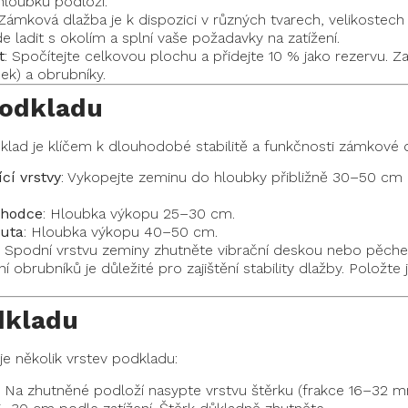
hloubku podloží.
 Zámková dlažba je k dispozici v různých tvarech, velikostech
e ladit s okolím a splní vaše požadavky na zatížení.
t
: Spočítejte celkovou plochu a přidejte 10 % jako rezervu. Z
sek) a obrubníky.
podkladu
lad je klíčem k dlouhodobé stabilitě a funkčnosti zámkové d
cí vrstvy
: Vykopejte zeminu do hloubky přibližně 30–50 cm
chodce
: Hloubka výkopu 25–30 cm.
auta
: Hloubka výkopu 40–50 cm.
: Spodní vrstvu zeminy zhutněte vibrační deskou nebo pěchem
ní obrubníků je důležité pro zajištění stability dlažby. Položt
dkladu
e několik vrstev podkladu:
: Na zhutněné podloží nasypte vrstvu štěrku (frakce 16–32 m