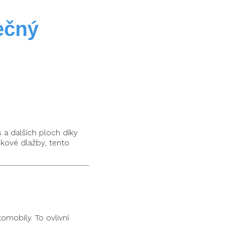
ečný
 a dalších ploch díky
kové dlažby, tento
omobily. To ovlivní