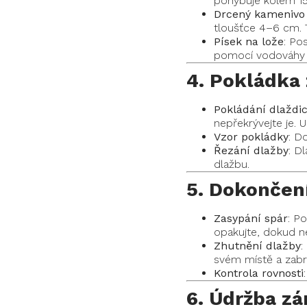
pohybuje kolem 15
Drcený kamenivo 
tloušťce 4–6 cm. T
Písek na lože
: Po
pomocí vodováhy a
4. Pokládka
Pokládání dlaždi
nepřekrývejte je. 
Vzor pokládky
: D
Řezání dlažby
: D
dlažbu.
5. Dokončen
Zasypání spár
: P
opakujte, dokud n
Zhutnění dlažby
:
svém místě a zabr
Kontrola rovnosti
6. Údržba z