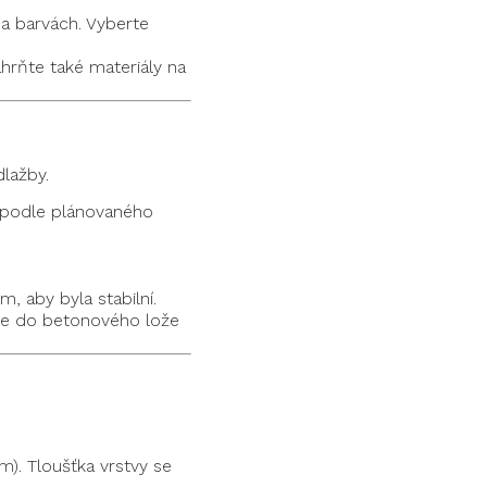
 a barvách. Vyberte
ahrňte také materiály na
lažby.
 podle plánovaného
, aby byla stabilní.
e je do betonového lože
m). Tloušťka vrstvy se