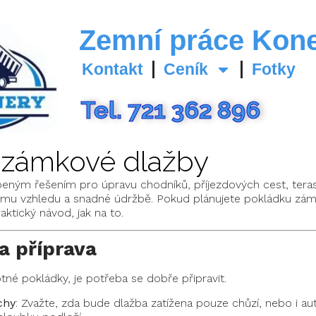
Zemní práce Kon
Kontakt
Ceník
Fotky
Tel. 721 362 896
 zámkové dlažby
eným řešením pro úpravu chodníků, příjezdových cest, teras
kému vzhledu a snadné údržbě. Pokud plánujete pokládku zám
ktický návod, jak na to.
 a příprava
né pokládky, je potřeba se dobře připravit.
chy
: Zvažte, zda bude dlažba zatížena pouze chůzí, nebo i aut