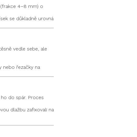
va (frakce 4–8 mm) o
ísek se důkladně urovná
těsně vedle sebe, ale
ky nebo řezačky na
 ho do spár. Proces
vou dlažbu zafixovali na