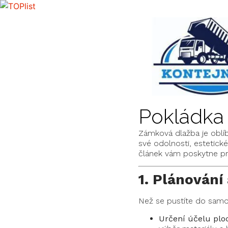
Pokládka
Zámková dlažba je oblíb
své odolnosti, estetic
článek vám poskytne pra
1. Plánování
Než se pustíte do samot
Určení účelu plo